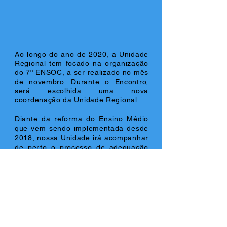
Ao longo do ano de 2020, a Unidade
Regional tem focado na organização
do 7º ENSOC, a ser realizado no mês
de novembro. Durante o Encontro,
será escolhida uma nova
coordenação da Unidade Regional.
Diante da reforma do Ensino Médio
que vem sendo implementada desde
2018, nossa Unidade irá acompanhar
de perto o processo de adequação
do currículo do Estado do Rio de
Janeiro, especialmente no que tange
à forma como a interdisciplinaridade
vai ser abordada.
São tantas frentes de atuação que
reforçamos a importância da sua
filiação, pois assim, podemos unir